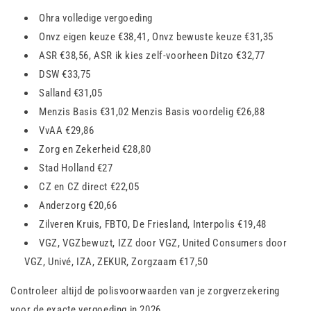
Ohra volledige vergoeding
Onvz eigen keuze €38,41, Onvz bewuste keuze €31,35
ASR €38,56, ASR ik kies zelf-voorheen Ditzo €32,77
DSW €33,75
Salland €31,05
Menzis Basis €31,02 Menzis Basis voordelig €26,88
VvAA €29,86
Zorg en Zekerheid €28,80
Stad Holland €27
CZ en CZ direct €22,05
Anderzorg €20,66
Zilveren Kruis, FBTO, De Friesland, Interpolis €19,48
VGZ, VGZbewuzt, IZZ door VGZ, United Consumers door
VGZ, Univé, IZA, ZEKUR, Zorgzaam €17,50
Controleer altijd de polisvoorwaarden van je zorgverzekering
voor de exacte vergoeding in 2026.