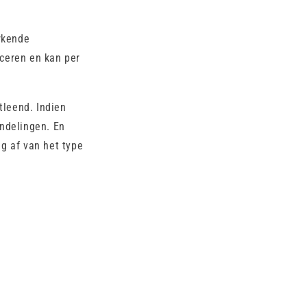
rkende
iceren en kan per
leend. Indien
ndelingen. En
g af van het type