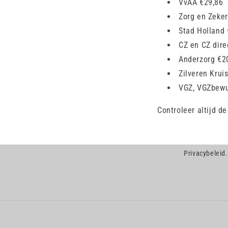
VvAA €29,86
Zorg en Zeker
Stad Holland
CZ en CZ dire
Anderzorg €2
Zilveren Kruis
VGZ, VGZbewuz
Controleer altijd d
Privacybeleid.