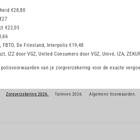
heid €28,80
 €27
ct €22,05
0,66
, FBTO, De Friesland, Interpolis €19,48
t, IZZ door VGZ, United Consumers door VGZ, Univé, IZA, ZEKU
e polisvoorwaarden van je zorgverzekering voor de exacte vergo
Zorgverzekering 2026.
Tarieven 2026.
Algemene Voorwaarden.