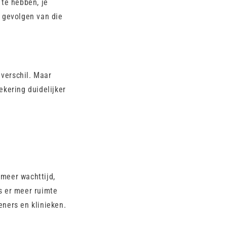
 te hebben, je
e gevolgen van die
 verschil. Maar
ekering duidelijker
 meer wachttijd,
is er meer ruimte
eners en klinieken.