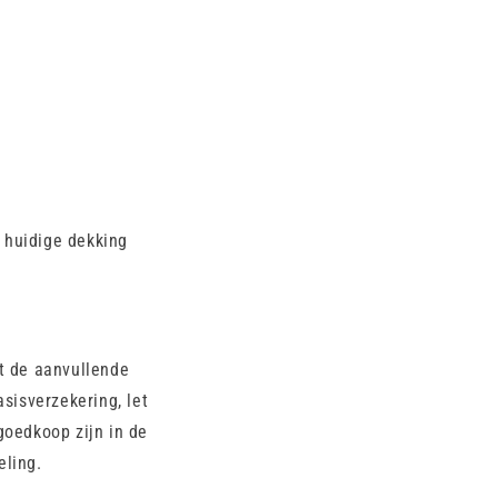
e huidige dekking
it de aanvullende
sisverzekering, let
goedkoop zijn in de
eling.