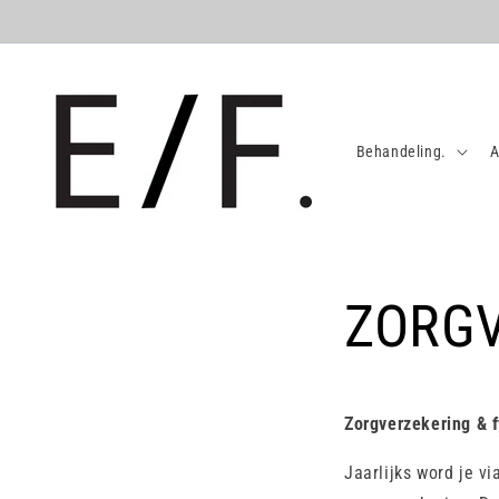
Meteen
naar de
content
Behandeling.
A
ZORGV
Zorgverzekering & f
Jaarlijks word je v