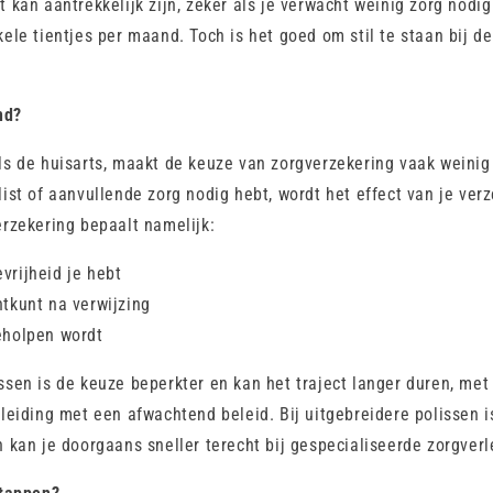
t kan aantrekkelijk zijn, zeker als je verwacht weinig zorg nodig
kele tientjes per maand. Toch is het goed om stil te staan bij d
nd?
ls de huisarts, maakt de keuze van zorgverzekering vaak weinig
list of aanvullende zorg nodig hebt, wordt het effect van je verz
erzekering bepaalt namelijk:
vrijheid je hebt
htkunt na verwijzing
eholpen wordt
ssen is de keuze beperkter en kan het traject langer duren, met
pleiding met een afwachtend beleid. Bij uitgebreidere polissen 
n kan je doorgaans sneller terecht bij gespecialiseerde zorgverl