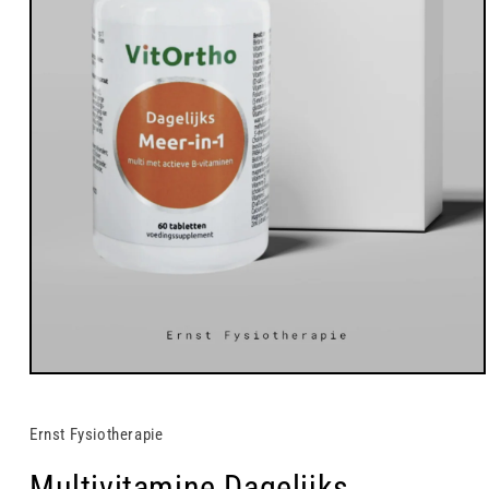
Media
1
openen
in
Ernst Fysiotherapie
modaal
Multivitamine Dagelijks