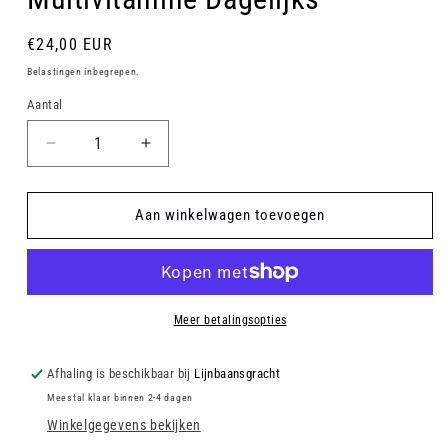
Normale
€24,00 EUR
prijs
Belastingen inbegrepen.
Aantal
Aantal
Aantal
verlagen
verhogen
voor
voor
Multivitamine
Multivitamine
Aan winkelwagen toevoegen
Dagelijks
Dagelijks
Meer betalingsopties
Afhaling is beschikbaar bij
Lijnbaansgracht
Meestal klaar binnen 2-4 dagen
Winkelgegevens bekijken